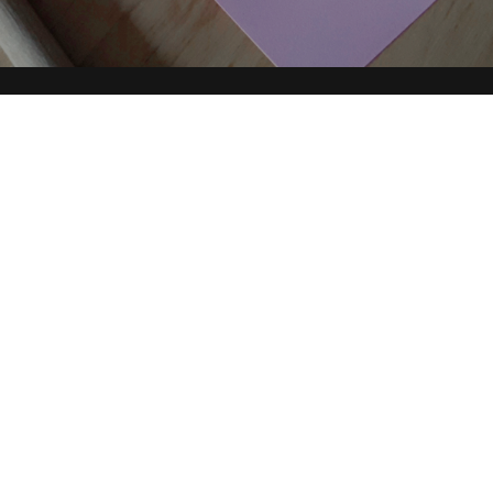
 DIRECTORY
PARTNERSHIP
YOUTUBE
TOP RICER
condividi