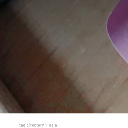
tag directory
>
asja