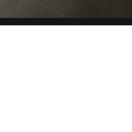
CHE
SITE MAP
COOKIE
Questo sito web utilizza i cookie. Maggiori informazioni sui
cookie sono disponibili a
questo link
. Continuando ad
utilizzare questo sito si acconsente all'utilizzo dei cookie
durante la navigazione.
ACCETTA