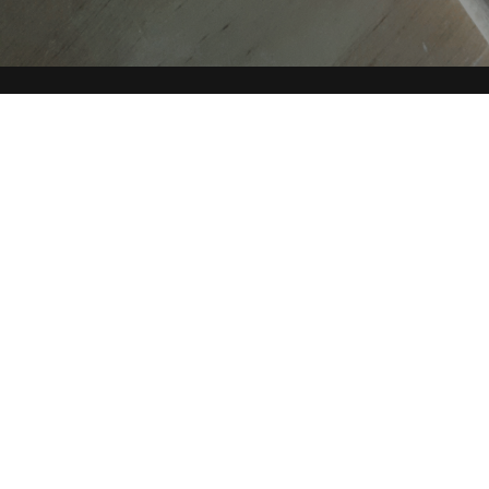
AUTORI
TAG
Copyright © 2019-2026 ITALIA CIRCOLARE
Sede legale Via Carlo Torre 29, 20141 - Milano
P.IVA 10782370968 - REA 2556975
Privacy e Cookie policy