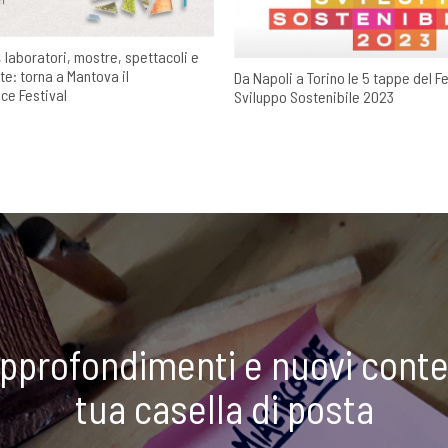
 laboratori, mostre, spettacoli e
te: torna a Mantova il
Da Napoli a Torino le 5 tappe del Fe
e Festival
Sviluppo Sostenibile 2023
approfondimenti e nuovi conte
tua casella di posta