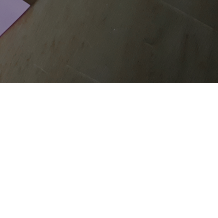
COOKIE
CHE
SITE MAP
Questo sito web utilizza i cookie. Maggiori informazioni sui
cookie sono disponibili a
questo link
. Continuando ad
utilizzare questo sito si acconsente all'utilizzo dei cookie
durante la navigazione.
ACCETTA