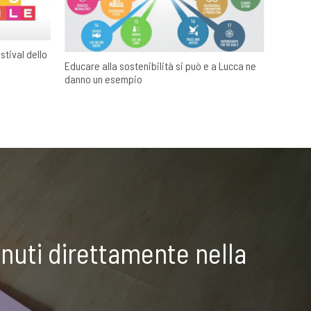
stival dello
Educare alla sostenibilità si può e a Lucca ne
danno un esempio
nuti direttamente nella