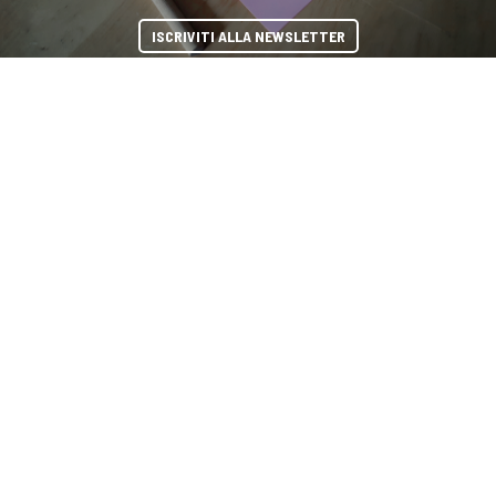
ISCRIVITI ALLA NEWSLETTER
COOKIE
condividi
Questo sito web utilizza i cookie. Maggiori informazioni sui cookie
sono disponibili a
questo link
. Continuando ad utilizzare questo sito
si acconsente all'utilizzo dei cookie durante la navigazione.
ACCETTA
Copyright © 2019-2026 ITALIA CIRCOLARE
Sede legale Via Carlo Torre 29, 20141 - Milano
P.IVA 10782370968 - REA 2556975
Privacy e Cookie policy