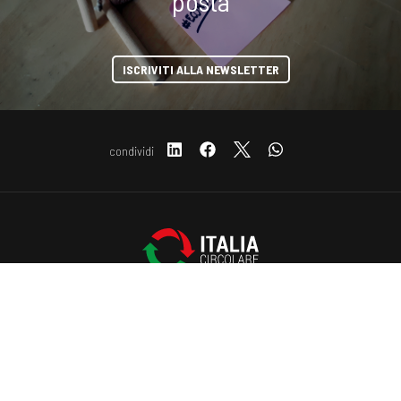
posta
ISCRIVITI ALLA NEWSLETTER
condividi
Copyright © 2019-2026 ITALIA CIRCOLARE
COOKIE
Sede legale Via Carlo Torre 29, 20141 - Milano
P.IVA 10782370968 - REA 2556975
Privacy e Cookie policy
Questo sito web utilizza i cookie. Maggiori informazioni sui cookie
sono disponibili a
questo link
. Continuando ad utilizzare questo sito