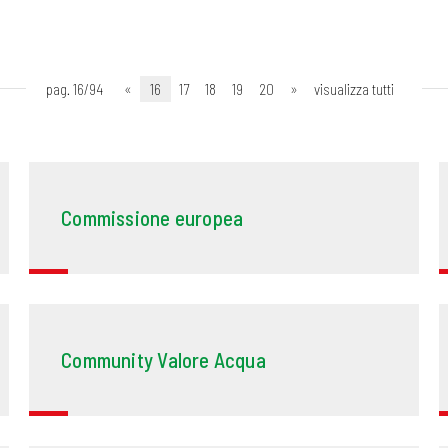
pag. 16/94
«
16
17
18
19
20
»
visualizza tutti
Commissione europea
Community Valore Acqua