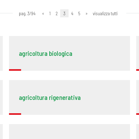
pag. 3/94
«
1
2
3
4
5
»
visualizza tutti
agricoltura biologica
agricoltura rigenerativa