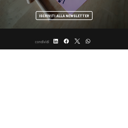
ISCRIVITI ALLA NEWSLETTER
condividi
COOKIE
Questo sito web utilizza i cookie. Maggiori informazioni sui cookie
Copyright © 2019-2026 ITALIA CIRCOLARE
sono disponibili a
questo link
. Continuando ad utilizzare questo sito
Sede legale Via Carlo Torre 29, 20141 - Milano
si acconsente all'utilizzo dei cookie durante la navigazione.
P.IVA 10782370968 - REA 2556975
ACCETTA
Privacy e Cookie policy