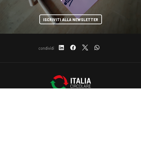
ISCRIVITI ALLA NEWSLETTER
condividi
Copyright © 2019-2026 ITALIA CIRCOLARE
COOKIE
Sede legale Via Carlo Torre 29, 20141 - Milano
P.IVA 10782370968 - REA 2556975
Privacy e Cookie policy
Questo sito web utilizza i cookie. Maggiori informazioni sui cookie
sono disponibili a
questo link
. Continuando ad utilizzare questo sito
si acconsente all'utilizzo dei cookie durante la navigazione.