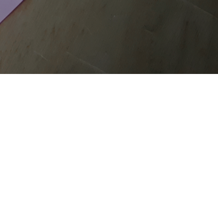
COOKIE
CHE
SITE MAP
Questo sito web utilizza i cookie. Maggiori informazioni sui
cookie sono disponibili a
questo link
. Continuando ad
utilizzare questo sito si acconsente all'utilizzo dei cookie
durante la navigazione.
ACCETTA