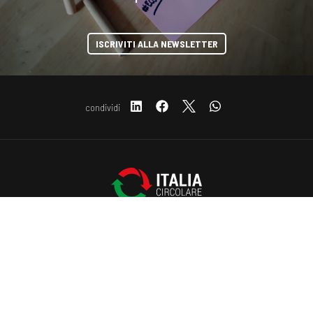
ISCRIVITI ALLA NEWSLETTER
condividi
Copyright © 2019-2026 ITALIA CIRCOLARE
COOKIE
Sede legale Via Carlo Torre 29, 20141 - Milano
P.IVA 10782370968 - REA 2556975
Privacy e Cookie policy
Questo sito web utilizza i cookie. Maggiori informazioni sui cookie
sono disponibili a
questo link
. Continuando ad utilizzare questo sito
si acconsente all'utilizzo dei cookie durante la navigazione.