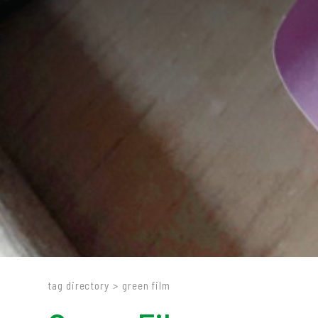
tag directory
>
green film