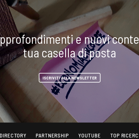
approfondimenti e nuovi conte
tua casella di posta
ISCRIVITI ALLA NEWSLETTER
 DIRECTORY
PARTNERSHIP
YOUTUBE
TOP RICER