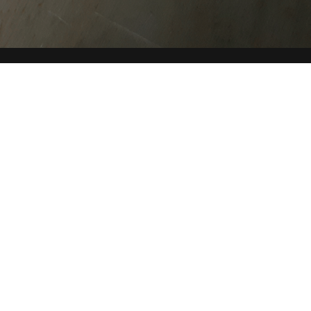
CHE
SITE MAP
COOKIE
Questo sito web utilizza i cookie. Maggiori informazioni sui
cookie sono disponibili a
questo link
. Continuando ad
utilizzare questo sito si acconsente all'utilizzo dei cookie
durante la navigazione.
ACCETTA