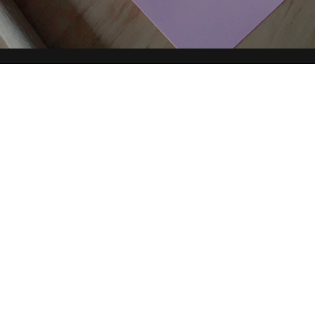
 DIRECTORY
PARTNERSHIP
YOUTUBE
TOP RICER
condividi