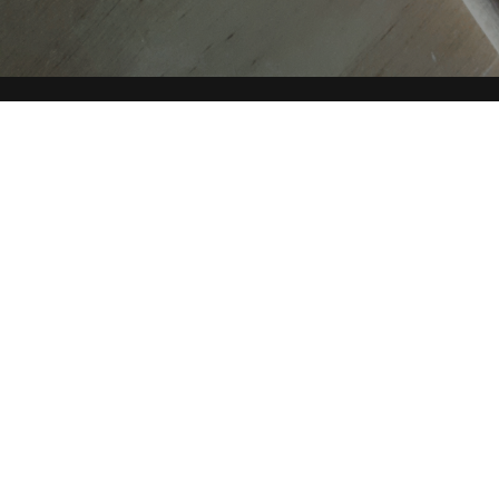
AUTORI
TAG
Copyright © 2019-2026 ITALIA CIRCOLARE
Sede legale Via Carlo Torre 29, 20141 - Milano
P.IVA 10782370968 - REA 2556975
Privacy e Cookie policy