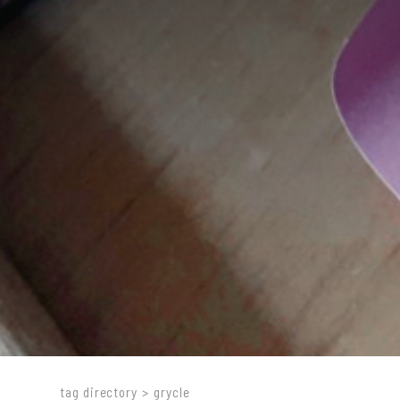
tag directory
>
grycle