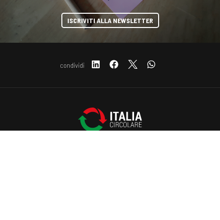
ISCRIVITI ALLA NEWSLETTER
condividi
Copyright © 2019-2026 ITALIA CIRCOLARE
Sede legale Via Carlo Torre 29, 20141 - Milano
COOKIE
P.IVA 10782370968 - REA 2556975
Privacy e Cookie policy
Questo sito web utilizza i cookie. Maggiori informazioni sui cookie
sono disponibili a
questo link
. Continuando ad utilizzare questo sito
si acconsente all'utilizzo dei cookie durante la navigazione.