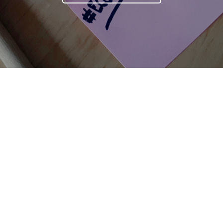
 DIRECTORY
PARTNERSHIP
YOUTUBE
TOP RICER
condividi