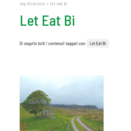
tag directory
>
let eat bi
Let Eat Bi
Di seguito tutti i contenuti taggati con:
Let Eat Bi