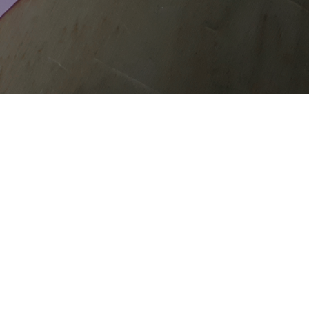
CHE
SITE MAP
COOKIE
Questo sito web utilizza i cookie. Maggiori informazioni sui
cookie sono disponibili a
questo link
. Continuando ad
utilizzare questo sito si acconsente all'utilizzo dei cookie
durante la navigazione.
ACCETTA