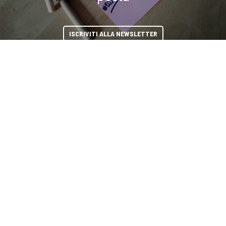
ISCRIVITI ALLA NEWSLETTER
COOKIE
condividi
Questo sito web utilizza i cookie. Maggiori informazioni sui cookie
sono disponibili a
questo link
. Continuando ad utilizzare questo sito
si acconsente all'utilizzo dei cookie durante la navigazione.
ACCETTA
Copyright © 2019-2026 ITALIA CIRCOLARE
Sede legale Via Carlo Torre 29, 20141 - Milano
P.IVA 10782370968 - REA 2556975
Privacy e Cookie policy