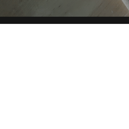
AUTORI
TAG
Copyright © 2019-2026 ITALIA CIRCOLARE
Sede legale Via Carlo Torre 29, 20141 - Milano
P.IVA 10782370968 - REA 2556975
Privacy e Cookie policy