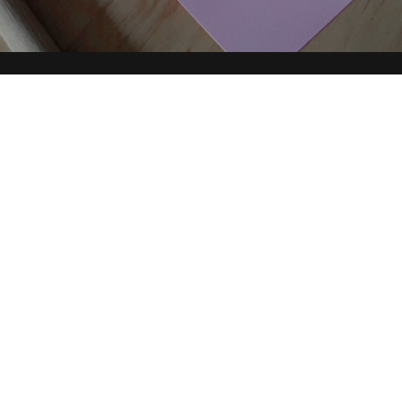
 DIRECTORY
PARTNERSHIP
YOUTUBE
TOP RICER
condividi