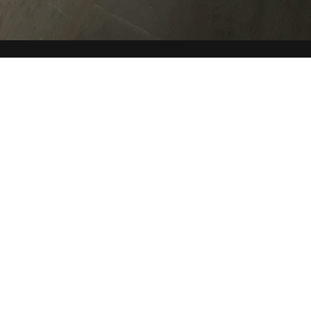
CHE
SITE MAP
COOKIE
Questo sito web utilizza i cookie. Maggiori informazioni sui
cookie sono disponibili a
questo link
. Continuando ad
utilizzare questo sito si acconsente all'utilizzo dei cookie
durante la navigazione.
ACCETTA