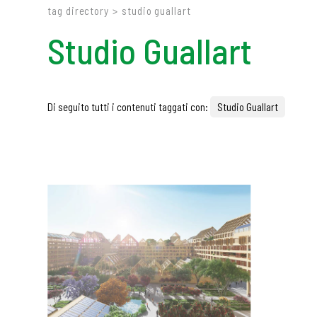
tag directory
>
studio guallart
Studio Guallart
Di seguito tutti i contenuti taggati con:
Studio Guallart