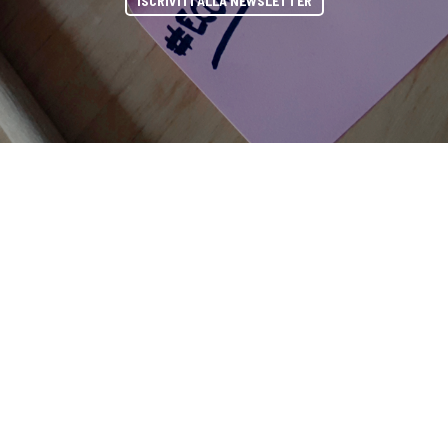
ISCRIVITI ALLA NEWSLETTER
 DIRECTORY
PARTNERSHIP
YOUTUBE
TOP RICER
condividi