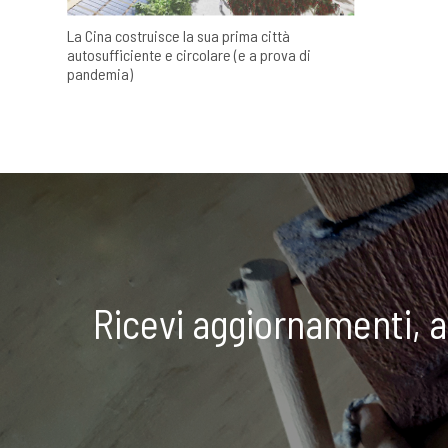
La Cina costruisce la sua prima città
autosufficiente e circolare (e a prova di
pandemia)
Ricevi aggiornamenti, 