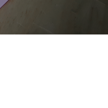
COOKIE
CHE
SITE MAP
Questo sito web utilizza i cookie. Maggiori informazioni sui
cookie sono disponibili a
questo link
. Continuando ad
utilizzare questo sito si acconsente all'utilizzo dei cookie
durante la navigazione.
ACCETTA