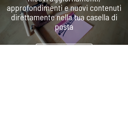
approfondimenti e nuovi contenuti
direttamente nella tua casella di
posta
ISCRIVITI ALLA NEWSLETTER
COOKIE
condividi
Questo sito web utilizza i cookie. Maggiori informazioni sui cookie
sono disponibili a
questo link
. Continuando ad utilizzare questo sito
si acconsente all'utilizzo dei cookie durante la navigazione.
ACCETTA
Copyright © 2019-2026 ITALIA CIRCOLARE
Sede legale Via Carlo Torre 29, 20141 - Milano