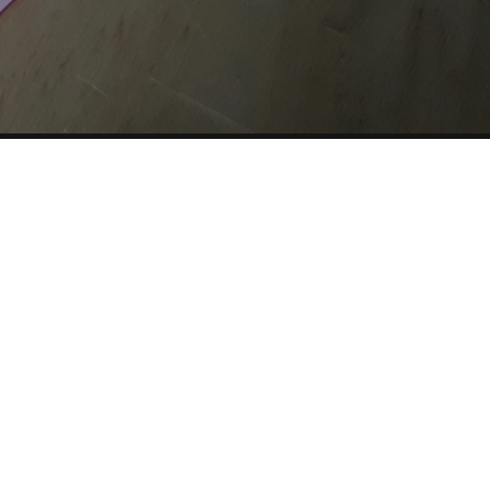
CHE
SITE MAP
COOKIE
Questo sito web utilizza i cookie. Maggiori informazioni sui
cookie sono disponibili a
questo link
. Continuando ad
utilizzare questo sito si acconsente all'utilizzo dei cookie
durante la navigazione.
ACCETTA