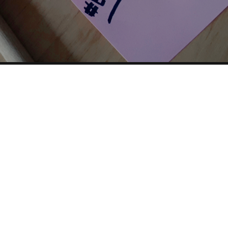
 DIRECTORY
PARTNERSHIP
YOUTUBE
TOP RICER
condividi