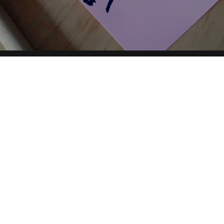
 DIRECTORY
PARTNERSHIP
YOUTUBE
TOP RICER
condividi