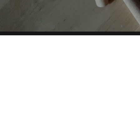
AUTORI
TAG
Copyright © 2019-2026 ITALIA CIRCOLARE
Sede legale Via Carlo Torre 29, 20141 - Milano
P.IVA 10782370968 - REA 2556975