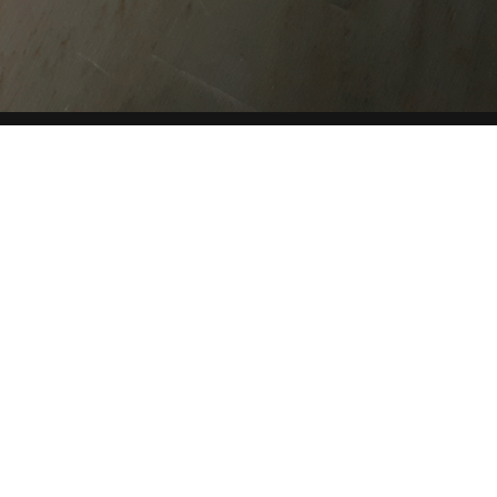
CHE
SITE MAP
COOKIE
Questo sito web utilizza i cookie. Maggiori informazioni sui
cookie sono disponibili a
questo link
. Continuando ad
utilizzare questo sito si acconsente all'utilizzo dei cookie
durante la navigazione.
ACCETTA