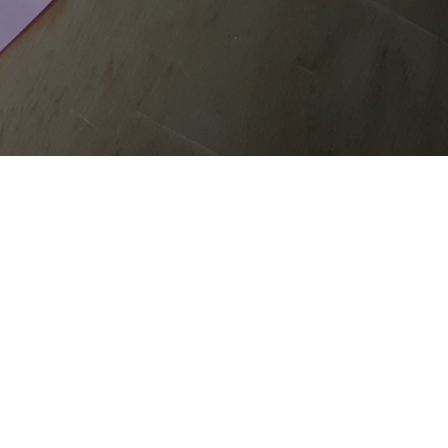
COOKIE
CHE
SITE MAP
Questo sito web utilizza i cookie. Maggiori informazioni sui
cookie sono disponibili a
questo link
. Continuando ad
utilizzare questo sito si acconsente all'utilizzo dei cookie
durante la navigazione.
ACCETTA