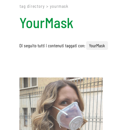
tag directory
>
yourmask
YourMask
Di seguito tutti i contenuti taggati con:
YourMask