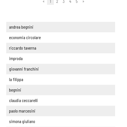
«
1
2
3
4
5
»
andrea begnini
economia circolare
riccardo taverna
improda
giovanni franchini
la filippa
begnini
claudia ceccarelli
paolo marcesini
simona giuliano