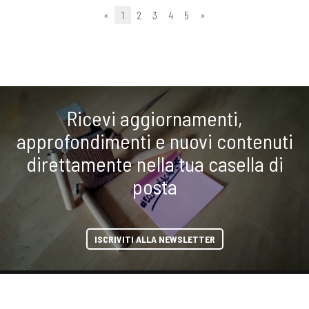
«
1
2
3
4
5
»
Ricevi aggiornamenti,
approfondimenti e nuovi contenuti
direttamente nella tua casella di
posta
ISCRIVITI ALLA NEWSLETTER
condividi