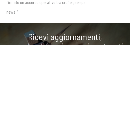
firmato un accordo operativo tra crui e gse spa
news
Ricevi aggiornamenti,
approfondimenti e nuovi contenuti
direttamente nella tua casella di
COOKIE
posta
Questo sito web utilizza i cookie. Maggiori informazioni sui cookie
sono disponibili a
questo link
. Continuando ad utilizzare questo sito
ISCRIVITI ALLA NEWSLETTER
si acconsente all'utilizzo dei cookie durante la navigazione.
ACCETTA
condividi