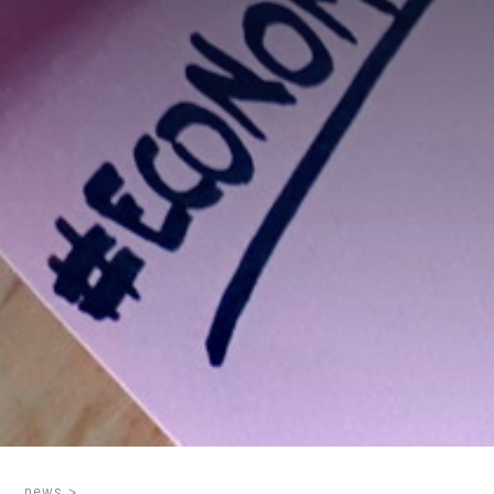
news
>