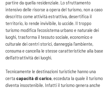
partire da quella residenziale. Lo sfruttamento
intensivo delle risorse a opera del turismo, non a caso
descritto come attività estrattiva, desertifica il
territorio, lo rende invivibile, lo uccide. Il troppo
turismo modifica l’ecosistema urbano e naturale dei
luoghi, trasforma il tessuto sociale, economico e
culturale dei centri storici, danneggia l’ambiente,
consuma e cancella le stesse caratteristiche alla base
dell’attrattività dei luoghi.
Tecnicamente le destinazioni turistiche hanno una
certa
capacità di carico
, ecceduta la quale il turismo
diventa insostenibile. Infatti il turismo genera anche
costi economici, sociali e ambientali, a fronte di
benefici che spesso diminuiscono con la maturazione
COOKIE
delle destinazioni, esaurendo il proprio ciclo di vita se